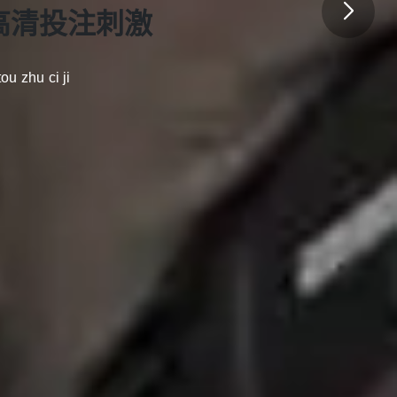
carry，乐趣永
高清投注刺激
ou zhu ci ji
停
n tian tang zhi ye shi xun tuan zhan carry le qu yong bu ting
探索我们的世界
服务优化